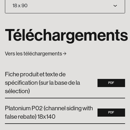
Téléchargements
arrow_forward
Vers les téléchargements
Fiche produit et texte de
spécification (sur la base de la
PDF
sélection)
Platonium P02 (channel siding with
PDF
false rebate) 18x140