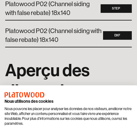
Platowood P02 (Channel siding
STEP
with false rebate) 18x140
Platowood P02 (Channel siding with
DXF
false rebate) 18x140
Aperçu des
dimensions
Nous utilisons des cookies
Nous pouvons les placer pour analyser les données de nos visiteurs, améliorer notre
site Web, afficher un contenu personnalisé et vous faire vivre une expérience
inoubliable. Pour plus d'informations sur les cookies que nous utilisons, ouvrez les
Profil
Bardage à claire-voie avec faux
paramètres.
profil en feuillure