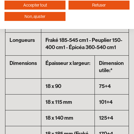
Accepter tout
Refuser
Optionnel
Face visible sciée fine
Non, ajuster
Application
Horizontal + vertical
Longueurs
Fraké 185-545 cm1 - Peuplier 150-
400 cm1 - Épicéa 360-540 cm1
Dimensions
Épaisseur x largeur:
Dimension
utile:*
18 x 90
75+4
18 x 115 mm
101+4
18 x 140 mm
125+4
18 x 185 mm (Fraké
170+4