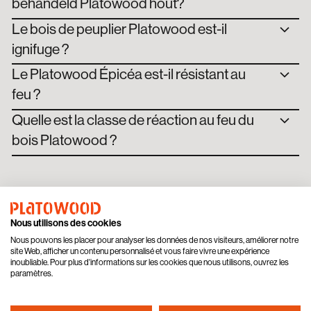
behandeld Platowood hout?
Prix
Le bois de peuplier Platowood est-il
Lames de terrasse
Plaintes
ignifuge ?
Maintenance
Le Platowood Épicéa est-il résistant au
Bois Platowood
feu ?
Finitions
Quelle est la classe de réaction au feu du
bois Platowood ?
Nous utilisons des cookies
Nous pouvons les placer pour analyser les données de nos visiteurs, améliorer notre
site Web, afficher un contenu personnalisé et vous faire vivre une expérience
inoubliable. Pour plus d'informations sur les cookies que nous utilisons, ouvrez les
paramètres.
Platowood ajoute de la valeur au bois. Grâce