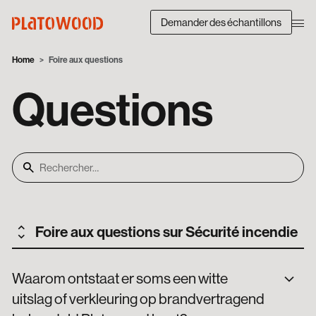
Demander des échantillons
Home
Foire aux questions
Questions
Foire aux questions sur Sécurité incendie
Sécurité incendie
Waarom ontstaat er soms een witte
Revêtement de façade
uitslag of verkleuring op brandvertragend
Bois de châssis