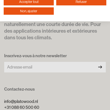
Accepter tout
Refuser
à un procédé unique utilisant uniquement la
chaleur et l’eau, nous rendons durables des
Non, ajuster
essences de croissance rapide qui ont
naturellement une courte durée de vie. Pour
des applications intérieures et extérieures
dans tous les climats.
Inscrivez-vous à notre newsletter
arrow_right_alt
Contactez-nous
info@platowood.nl
+31 088 60 500 60