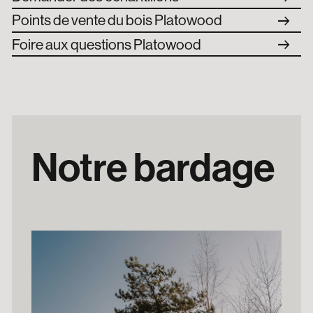
arrow_right_alt
Points de vente du bois Platowood
arrow_right_alt
Foire aux questions Platowood
Notre bardage