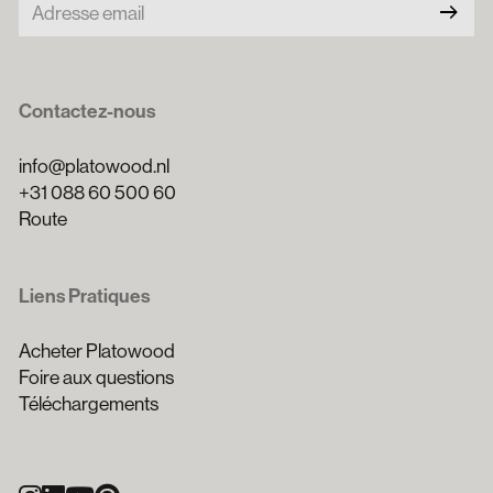
arrow_right_alt
Contactez-nous
info@platowood.nl
+31 088 60 500 60
Route
Liens Pratiques
Acheter Platowood
Foire aux questions
Téléchargements