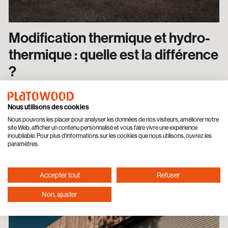
Modification thermique et hydro-
thermique : quelle est la différence
?
Les termes « modification thermique » et « modification
hydro-thermique » sont souvent utilisés de manière
Nous utilisons des cookies
interchangeable. Ce n’est pas surprenant : les techniques
Nous pouvons les placer pour analyser les données de nos visiteurs, améliorer notre
site Web, afficher un contenu personnalisé et vous faire vivre une expérience
se ressemblent beaucoup.
inoubliable. Pour plus d'informations sur les cookies que nous utilisons, ouvrez les
paramètres.
Accepter tout
Refuser
Non, ajuster